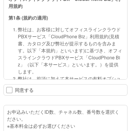
用規約
2.アジャストワン開催の展示会などに参加登録された
第1
条 (
規約の適用)
方、参加された方の個人情報
アジャストワン開催の展示会などのご案内や製品、サ
弊社は、お客様に対してオフィスラインクラウド
ービスなどの情報をご提供するため。
PBXサービス「CloudPhone Biz」利用規約(見積
書、カタログ及び弊社が提示するものを含みま
3.アジャストワンお取引先ご担当者の個人情報
す。以下「本規約」といいます)に基づき、オフィ
アジャストワンが締結する諸契約の履行に関する報
スラインクラウドPBXサービス「CloudPhone Bi
告、連絡、相談をさせていただくため。
z」（以下「本サービス」といいます。）を提供
します。
4.アジャストワンの求人に応募された方の個人情報
弊社は、前項に加えて本サービスの有料オプショ
採用の可否を選考し、合否をご連絡するため。
ンとして、別に定めるサービス（以下「有料オプ
同意する
ション」といいます。）を提供します。
5. アジャストワンの社員の個人情報
弊社は、本サービス及び有料オプションについて
人事・労務管理に利用するため。
の組み合わせについて、各種プランを弊社のweb
お申込みいただくID数、チャネル数、番号数を選択く
サイト（URL:
https://cloudphone-biz.line1.jp/
以下
直接書面以外の方法によって取得する場合
ださい。
「本サイトといいます。」）において定め、各種
※基本料金は必ずお選びください
プランに従った形で本サービス及び有料オプショ