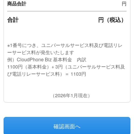
商品合計
円
定郵便にて送付します。本人限定郵便を受けとりいた
情報提供の任意性
だけない場合、本サービス又は有料オプションがご利
個人情報をご提供いただくことはお客様の任意ではあ
合計
円（税込）
用頂けませんので、予めご了承下さい。
りますが、ご提供いただけない場合には個人情報取扱
業務を行うことができませんのでご了承ください。ま
3.本サービス及び有料オプションは、書面にて解除及
た、ご提供いただいた個人情報に間違いがあった場合
び変更の申し出がない限り継続されます。
には、正確かつ円滑な個人情報取扱業務を行うことが
※1番号につき、ユニバーサルサービス料及び電話リレ
できませんのでご了承ください。
第5
条(
保守サポート)
ーサービス料が発生いたします
例）CloudPhone Biz 基本料金 内訳
1.保守業務は電話及び現地対応とし(有料)、保守サポ
本人が容易に認識できない方法による個人情報の取得
1100円（基本料金）+ 3円（ユニバーサルサービス料及
ートの受付日時は以下とおりとします。
ウェブサイトにおける利用状況の分析や、フォームの
び電話リレーサービス料）＝ 1103円
自動入力などのため、クッキーやアクセスログを取得
電話番号：03-5211-3388
しております。
クッキーは、匿名情報として統計的な分析やフォーム
対応時間：10:00～17:00(土日祝及び弊社休日を除く)
（2026年1月現在）
の自動入力などに利用しています。なお、クッキーに
2.弊社が提供する保守業務は以下のものである。
よりウェブサイト側で特定できるのは、あくまでもお
客様がご使用の機器（パソコンやスマートフォンな
(1) 本サービス又は有料オプションに発生した障害へ
ど）だけであり、お客様個人を識別することはできま
の対処
せん。