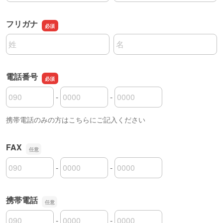
フリガナ
名前の姓
名前の名
電話番号
-
-
電話番号の市外局番
電話番号の市内局番
電話番号の加入者番号
携帯電話のみの方はこちらにご記入ください
FAX
-
-
FAXの市外局番
FAXの市内局番
FAXの加入者番号
携帯電話
-
-