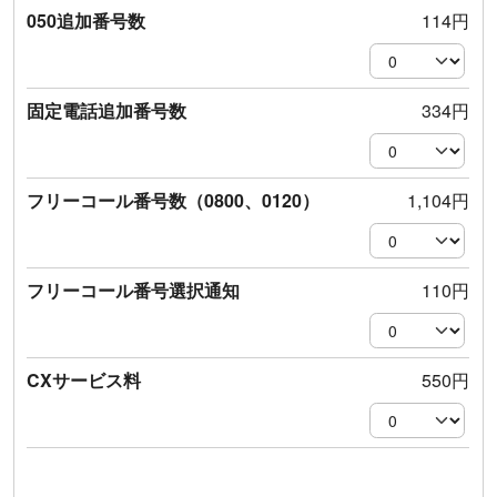
に同意したものとします。
ん。
050追加番号数
114円
第4
条(
契約の成立)
個人情報の取り扱いの委託
取得した個人情報の取り扱いの全部または、一部を委
1.弊社では料金支払いについて、月額利用料に応じて
固定電話追加番号数
334円
託することがあります。
株式会社ラクーンフィナンシャルが提供する「Paid」
またはKDDI株式会社の請求代行を利用しておりま
個人情報の共同利用
す。弊社指定の請求代行会社へお支払いください。ま
フリーコール番号数（0800、0120）
1,104円
お問い合わせなどにつきましては、弊社の業務提携先
た請求代行会社はご選択いただけません。
企業と共同利用いたします。
「Paid」については、下記URLよりご確認下さい。
開示などについて
フリーコール番号選択通知
110円
https://paid.jp/v/contents/pre/buyer/
本人ご自身の開示対象個人情報について利用目的の通
知・開示、内容の訂正・追加または削除、利用停止な
「Paid」には与信審査がございます。与信審査が否決
どの要請があった場合は、「開示対象個人情報」のと
の場合本サービス又は有料オプションはご利用頂けま
CXサービス料
550円
おり、その求めに応じます。
せんので予めご了承ください。
問い合わせ窓口および問い合わせ方法については、
2.お客様が申込フォームを通じて弊社に利用申込を行
「個人情報の利用目的の通知・訂正など」に記載いた
い、当社がこれを承諾したときに成立するものとしま
します。
す。弊社は利用開始日を記載した開通通知書を本人限