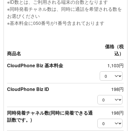
6. アジャストワンのお取引先からの委託に基づいて、
※ID数とは、ご利用される端末の台数となります
ンを提供するものとします。
お預かりした個人情報
※同時発着チャネル数は、同時に通話を希望される数を
第2
条（変更）
データ加工業務、発送業務、その他受託業務を遂行す
お選びください
るため。
※基本料金に050番号が1番号含まれております
弊社は、本サービス又は有料オプションを変更す
ることができるものとします。
7.その他、アジャストワンの業務活動に伴いご提供い
弊社が本サービス又は有料オプションを変更する
ただいた個人情報
価格（税
場合は、事前にお客様に直接又は本サイト上にお
アジャストワンの業務活動上、必要な報告、連絡、相
商品名
込）
いて変更内容及び変更時期を通知します。
談をさせていただくため。
変更時期を経過後に異議をとどめず本サービス又
CloudPhone Biz 基本料金
1,103円
は有料オプションの提供を受けたお客様は、変更
また、上記利用目的以外に個人情報をご提供いただく
について同意したものとみなされます。
場合は、あらかじめ利用目的を明示し、またそれ以外
の形態でご提供いただく場合はその後速やかにその利
第3
条(
利用申込)
CloudPhone Biz ID
198円
用目的を通知または公表します。
本サービス又は有料オプションの利用申込をする方
は、当社が本サイト上に設ける申込フォーム（以下、
個人情報の第三者提供
同時発着チャネル数(同時に発着できる通
198円
「申込フォーム」といいます。）に必要事項を入力
アジャストワンは、法令の定めまたは行政当局の通
話数です。)
し、当社所定の方法により送信するものとします。ま
達・指導がある場合を除き、取得した個人情報をご本
た、申込フォームを送信した場合、お客様は利用規約
人の同意なしに第三者へ提供することはございませ