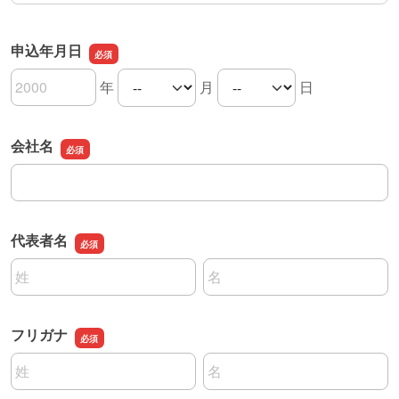
申込年月日
年
月
日
申込年月日の年
申込年月日の月
申込年月日の日
会社名
会社名
代表者名
名前の姓
名前の名
フリガナ
名前の姓
名前の名