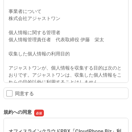
事業者について
株式会社アジャストワン
個人情報に関する管理者
個人情報管理責任者 代表取締役 伊藤 栄太
収集した個人情報の利用目的
アジャストワンが、個人情報を収集する目的は次のと
おりです。アジャストワンは、収集した個人情報をこ
れらの目的以外に利用することはしません。
同意する
本人から直接書面によって取得する場合
1.アジャストワンが管理運営するウェブサイトに入力
規約への同意
送信された個人情報
アジャストワンの製品、サービスなどのご案内や有用
オフィスラインクラウドPBX
「CloudPhone Biz
」利
な情報をご提供するため。